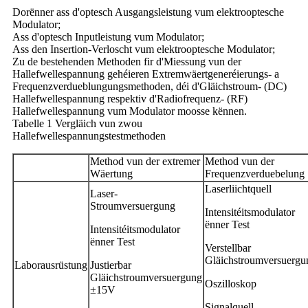
Dorënner ass d'optesch Ausgangsleistung vum elektrooptesche
Modulator;
Ass d'optesch Inputleistung vum Modulator;
Ass den Insertion-Verloscht vum elektrooptesche Modulator;
Zu de bestehenden Methoden fir d'Miessung vun der
Hallefwellespannung gehéieren Extremwäertgeneréierungs- a
Frequenzverdueblungungsmethoden, déi d'Gläichstroum- (DC)
Hallefwellespannung respektiv d'Radiofrequenz- (RF)
Hallefwellespannung vum Modulator moosse kënnen.
Tabelle 1 Vergläich vun zwou
Hallefwellespannungstestmethoden
Method vun der extremer
Method vun der
Wäertung
Frequenzverduebelung
Laserliichtquell
Laser-
Stroumversuergung
Intensitéitsmodulator
ënner Test
Intensitéitsmodulator
ënner Test
Verstellbar
Gläichstroumversuergu
Laborausrüstung
Justierbar
Gläichstroumversuergung
Oszilloskop
±15V
Signalquell