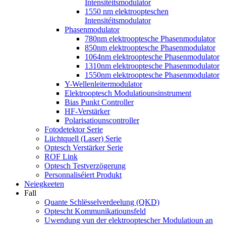
Intensitéitsmodulator
1550 nm elektroopteschen
Intensitéitsmodulator
Phasenmodulator
780nm elektrooptesche Phasenmodulator
850nm elektrooptesche Phasenmodulator
1064nm elektrooptesche Phasenmodulator
1310nm elektrooptesche Phasenmodulator
1550nm elektrooptesche Phasenmodulator
Y-Wellenleitermodulator
Elektrooptesch Modulatiounsinstrument
Bias Punkt Controller
HF-Verstärker
Polarisatiounscontroller
Fotodetektor Serie
Liichtquell (Laser) Serie
Optesch Verstärker Serie
ROF Link
Optesch Testverzögerung
Personnaliséiert Produkt
Neiegkeeten
Fall
Quante Schlësselverdeelung (QKD)
Optescht Kommunikatiounsfeld
Uwendung vun der elektrooptescher Modulatioun an