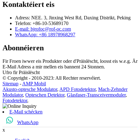
Kontaktéiert eis
Adress: NEE. 3, Jinxing West Rd, Daxing Distrikt, Peking
Telefon: +86-10-53689170
E-mail: bjrofoc@rof-oc.com
WhatsApp: +86 18978968297
Abonnéieren
Fir Froen iwwer eis Produkter oder d'Präislëscht, loosst eis w.e.g. Är
E-Mail Adress a mir mellen eis bannent 24 Stonnen.
Ufro fir Präislëscht
© Copyright - 2010-2023: All Rechter reservéiert.
Sitemap
-
AMP Mobil
Akusto-optesche Modulator
,
APD Fotodetektor
,
Mach-Zehnder
Modulator
,
Opteschen Detektor
,
Glasfaser-Transceivermoduler
,
Fotodetektor
,
E-Mail schécken
WhatsApp
x