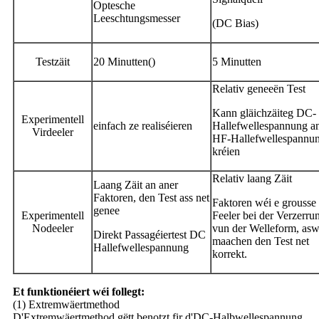
Optesche
Leeschtungsmesser
(DC Bias)
Testzäit
20 Minutten()
5 Minutten
Relativ geneeën Test
Kann gläichzäiteg DC-
Experimentell
einfach ze realiséieren
Hallefwellespannung a
Virdeeler
HF-Hallefwellespannu
kréien
Relativ laang Zäit
Laang Zäit an aner
Faktoren, den Test ass net
Faktoren wéi e grousse
genee
Experimentell
Feeler bei der Verzerru
Nodeeler
vun der Welleform, asw
Direkt Passagéiertest DC
maachen den Test net
Hallefwellespannung
korrekt.
Et funktionéiert wéi follegt:
(1) Extremwäertmethod
D'Extremwäertmethod gëtt benotzt fir d'DC-Halbwellespannung