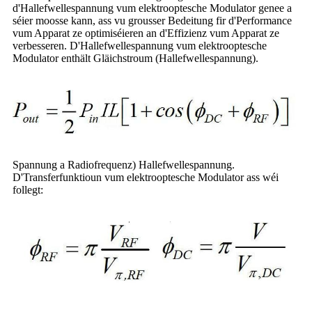
d'Hallefwellespannung vum elektrooptesche Modulator genee a
séier moosse kann, ass vu grousser Bedeitung fir d'Performance
vum Apparat ze optimiséieren an d'Effizienz vum Apparat ze
verbesseren. D'Hallefwellespannung vum elektrooptesche
Modulator enthält Gläichstroum (Hallefwellespannung).
Spannung a Radiofrequenz) Hallefwellespannung.
D'Transferfunktioun vum elektrooptesche Modulator ass wéi
follegt: