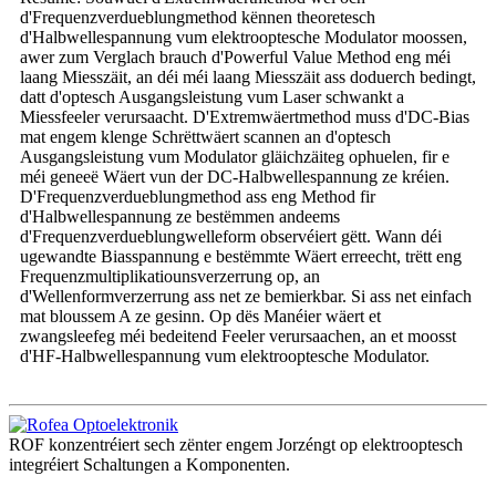
d'Frequenzverdueblungmethod kënnen theoretesch
d'Halbwellespannung vum elektrooptesche Modulator moossen,
awer zum Verglach brauch d'Powerful Value Method eng méi
laang Miesszäit, an déi méi laang Miesszäit ass doduerch bedingt,
datt d'optesch Ausgangsleistung vum Laser schwankt a
Miessfeeler verursaacht. D'Extremwäertmethod muss d'DC-Bias
mat engem klenge Schrëttwäert scannen an d'optesch
Ausgangsleistung vum Modulator gläichzäiteg ophuelen, fir e
méi geneeë Wäert vun der DC-Halbwellespannung ze kréien.
D'Frequenzverdueblungmethod ass eng Method fir
d'Halbwellespannung ze bestëmmen andeems
d'Frequenzverdueblungwelleform observéiert gëtt. Wann déi
ugewandte Biasspannung e bestëmmte Wäert erreecht, trëtt eng
Frequenzmultiplikatiounsverzerrung op, an
d'Wellenformverzerrung ass net ze bemierkbar. Si ass net einfach
mat bloussem A ze gesinn. Op dës Manéier wäert et
zwangsleefeg méi bedeitend Feeler verursaachen, an et moosst
d'HF-Halbwellespannung vum elektrooptesche Modulator.
ROF konzentréiert sech zënter engem Jorzéngt op elektrooptesch
integréiert Schaltungen a Komponenten.