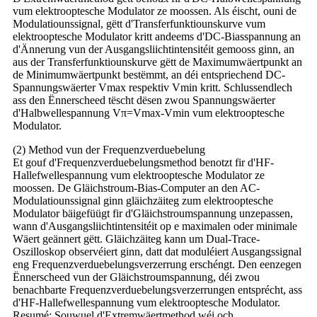
vum elektrooptesche Modulator ze moossen. Als éischt, ouni de
Modulatiounssignal, gëtt d'Transferfunktiounskurve vum
elektrooptesche Modulator kritt andeems d'DC-Biasspannung an
d'Ännerung vun der Ausgangsliichtintensitéit gemooss ginn, an
aus der Transferfunktiounskurve gëtt de Maximumwäertpunkt an
de Minimumwäertpunkt bestëmmt, an déi entspriechend DC-
Spannungswäerter Vmax respektiv Vmin kritt. Schlussendlech
ass den Ënnerscheed tëscht dësen zwou Spannungswäerter
d'Halbwellespannung Vπ=Vmax-Vmin vum elektrooptesche
Modulator.
(2) Method vun der Frequenzverduebelung
Et gouf d'Frequenzverduebelungsmethod benotzt fir d'HF-
Hallefwellespannung vum elektrooptesche Modulator ze
moossen. De Gläichstroum-Bias-Computer an den AC-
Modulatiounssignal ginn gläichzäiteg zum elektrooptesche
Modulator bäigefüügt fir d'Gläichstroumspannung unzepassen,
wann d'Ausgangsliichtintensitéit op e maximalen oder minimale
Wäert geännert gëtt. Gläichzäiteg kann um Dual-Trace-
Oszilloskop observéiert ginn, datt dat moduléiert Ausgangssignal
eng Frequenzverduebelungsverzerrung erschéngt. Den eenzegen
Ënnerscheed vun der Gläichstroumspannung, déi zwou
benachbarte Frequenzverduebelungsverzerrungen entsprécht, ass
d'HF-Hallefwellespannung vum elektrooptesche Modulator.
Resumé: Souwuel d'Extremwäertmethod wéi och