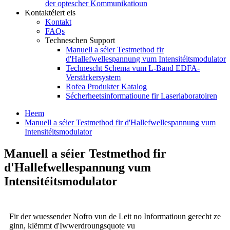
der optescher Kommunikatioun
Kontaktéiert eis
Kontakt
FAQs
Techneschen Support
Manuell a séier Testmethod fir
d'Hallefwellespannung vum Intensitéitsmodulator
Technescht Schema vum L-Band EDFA-
Verstärkersystem
Rofea Produkter Katalog
Sécherheetsinformatioune fir Laserlaboratoiren
Heem
Manuell a séier Testmethod fir d'Hallefwellespannung vum
Intensitéitsmodulator
Manuell a séier Testmethod fir
d'Hallefwellespannung vum
Intensitéitsmodulator
Fir der wuessender Nofro vun de Leit no Informatioun gerecht ze
ginn, klëmmt d'Iwwerdroungsquote vu