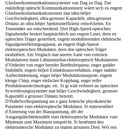
Glasfaserkommunikatiounssystemer vun Dag zu Dag. Dat
zukünftegt optescht Kommunikatiounsnetz wäert sech zu engem
Glasfaserkommunikatiounsnetz mat ultra-héijer
Geschwindegkeet, ultra-grousser Kapazitéit, ultra-grousser
Distanz an ultra-héijer Spektrumeffizienz entwéckelen. En
Transmitter ass entscheedend. Den High-Speed-opteschen
Signalsender besteet haaptsächlech aus engem Laser, deen en
opteschen Träger generéiert, engem moduléierenden elektresche
Signalgeneréierungsapparat, an engem High-Speed-
elektroopteschen Modulator, deen den opteschen Träger
moduléiert. Am Verglach mat aneren Aarte vun externen
Modulatoren hunn Lithiumniobat-elektrooptesch Modulatoren
d'Virdeeler vun enger breeder Betribsfrequenz, enger gudder
Stabilitéit, engem héijen Extinktiounsverhältnis, enger stabiler
Aarbechtsleistung, enger héijer Modulatiounsquote, engem
klenge Chirp, enger einfacher Kopplung, enger reifer
Produktiounstechnologie, etc. Si gi wäit verbreet an opteschen
Iwwerdroungssystemer mat héijer Geschwindegkeet, grousser
Kapazitéit a grousser Distanz benotzt.
D'Hallefwellespannung ass e ganz kritesche physikalesche
Parameter vum elektrooptesche Modulator. Si representéiert
d'Ännerung vun der Biasspannung, déi der
Ausgangsliichtintensitéit vum elektrooptesche Modulator vum
Minimum zum Maximum entsprécht. Si bestëmmt den
elektrooptesche Modulator zu engem groussen Deel. Wéi een