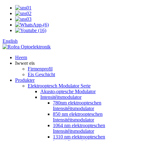
English
Heem
Iwwer eis
Firmenprofil
Eis Geschicht
Produkter
Elektrooptesch Modulator Serie
Akusto-optesche Modulator
Intensitéitsmodulator
780nm elektroopteschen
Intensitéitsmodulator
850 nm elektroopteschen
Intensitéitsmodulator
1064 nm elektroopteschen
Intensitéitsmodulator
1310 nm elektroopteschen