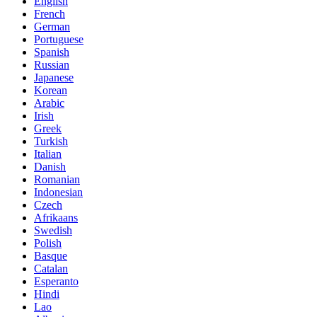
English
French
German
Portuguese
Spanish
Russian
Japanese
Korean
Arabic
Irish
Greek
Turkish
Italian
Danish
Romanian
Indonesian
Czech
Afrikaans
Swedish
Polish
Basque
Catalan
Esperanto
Hindi
Lao